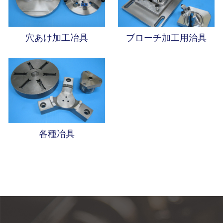
穴あけ加工冶具
ブローチ加工用治具
各種冶具