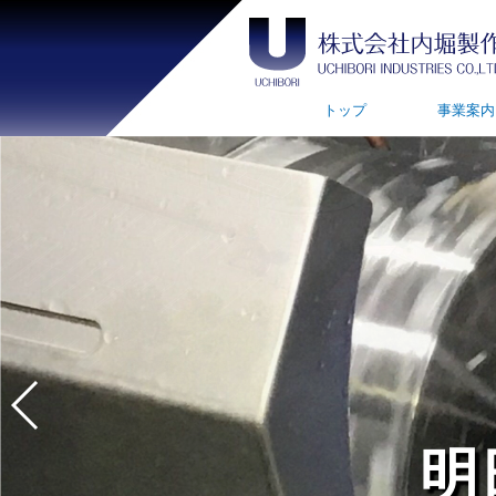
トップ
事業案内
明
明
明
明