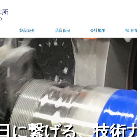
製品紹介
品質保証
会社概要
採用
日に繋げる、技術
日に繋げる、技術
日に繋げる、技術
日に繋げる、技術